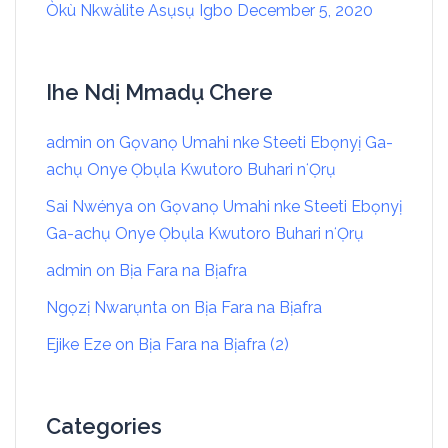
Òkù Nkwàlite Asụsụ Igbo
December 5, 2020
Ihe Ndị Mmadụ Chere
admin
on
Gọvanọ Umahi nke Steeti Ebọnyị Ga-
achụ Onye Ọbụla Kwutoro Buhari nʻỌrụ
Sai Nwénya
on
Gọvanọ Umahi nke Steeti Ebọnyị
Ga-achụ Onye Ọbụla Kwutoro Buhari nʻỌrụ
admin
on
Bịa Fara na Bịafra
Ngọzị Nwarụnta
on
Bịa Fara na Bịafra
Ejike Eze
on
Bịa Fara na Bịafra (2)
Categories