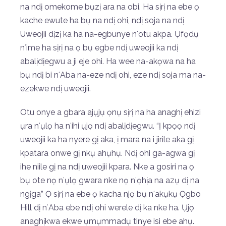
na ndị omekome bụzị ara na obi. Ha sịrị na ebe ọ
kache ewute ha bụ na ndị ohi, ndị soja na ndị
Uweojii dịzị ka ha na-egbunye nʻotu akpa. Ụfọdụ
nʻime ha sịrị na ọ bụ egbe ndị uweojii ka ndị
abalịdịegwu a ji eje ohi. Ha wee na-akọwa na ha
bụ ndị bi nʻAba na-eze ndị ohi, eze ndị soja ma na-
ezekwe ndị uweojii.
Otu onye a gbara ajụjụ ọnụ sịrị na ha anaghị ehizi
ụra nʻụlọ ha nʻihi ụjọ ndị abalịdịegwu. “Ị kpọọ ndị
uweojii ka ha nyere gị aka, ị mara na i jirile aka gị
kpatara onwe gị nkụ ahụhụ. Ndị ohi ga-agwa gị
ihe niile gị na ndị uweojii kpara. Nke a gosiri na ọ
bụ ote nọ nʻụlọ gwara nke nọ nʻọhịa na azụ dị na
ngịga” Ọ sịrị na ebe ọ kacha njọ bụ nʻakụkụ Ọgbo
Hill dị nʻAba ebe ndị ohi werele dị ka nke ha. Ụjọ
anaghịkwa ekwe ụmụmmadụ tinye isi ebe ahụ.