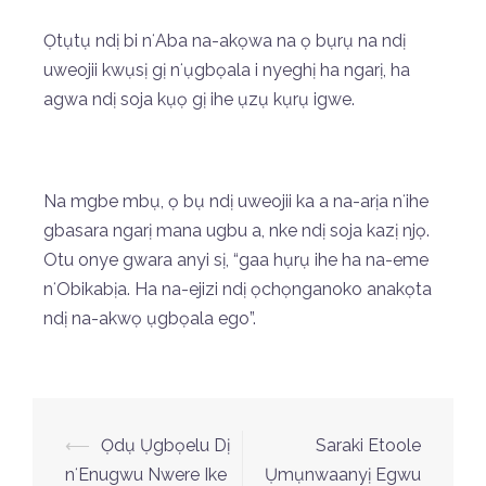
Ọtụtụ ndị bi nʻAba na-akọwa na ọ bụrụ na ndị
uweojii kwụsị gị nʻụgbọala i nyeghị ha ngarị, ha
agwa ndị soja kụọ gị ihe ụzụ kụrụ igwe.
Na mgbe mbụ, ọ bụ ndị uweojii ka a na-arịa nʻihe
gbasara ngarị mana ugbu a, nke ndị soja kazị njọ.
Otu onye gwara anyi sị, “gaa hụrụ ihe ha na-eme
nʻObikabịa. Ha na-ejizi ndị ọchọnganoko anakọta
ndị na-akwọ ụgbọala ego”.
⟵
Ọdụ Ụgbọelu Dị
Saraki Etoole
nʻEnugwu Nwere Ike
Ụmụnwaanyị Egwu