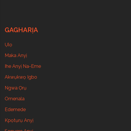
GAGHARỊA
Ụlọ
Maka Anyị
Ihe Anyị Na-Eme
Akwụkwọ Igbo
Ngwa Ọrụ
Omenala
Edemede
Kpọtụrụ Anyị