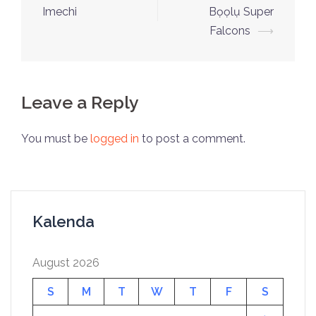
Imechi
Bọọlụ Super
Falcons
⟶
Leave a Reply
You must be
logged in
to post a comment.
Kalenda
August 2026
S
M
T
W
T
F
S