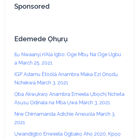
Sponsored
Edemede Ọhụrụ
Ịlụ Nwaanyị n’Ala Igbo: Oge Mbụ Na Oge Ugbu
a
March 25, 2021
IGP Adamu Ètòólá Anambra Maka Ezi Ọnọdụ
Nchekwa
March 3, 2021
Ọba Akwụkwọ Anambra Emeela Ụbọchị Ncheta
Asụsụ Ọdịnala na Mba Ụwa
March 3, 2021
Nne Chimamanda Adichie Anwuola
March 3,
2021
Ụwandịigbo Enweela Ọgbakọ Ahọ 2020, Kpọọ