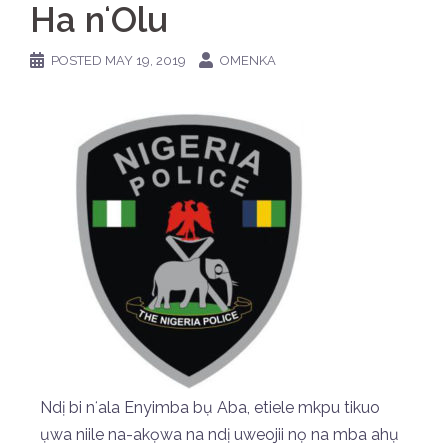
Ha nʻOlu
POSTED
MAY 19, 2019
OMENKA
Ndị bi nʻala Enyimba bụ Aba, etiele mkpu tikuo
ụwa niile na-akọwa na ndị uweojii nọ na mba ahụ