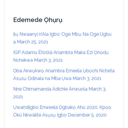
Edemede Ọhụrụ
Ịlụ Nwaanyị n’Ala Igbo: Oge Mbụ Na Oge Ugbu
a
March 25, 2021
IGP Adamu Ètòólá Anambra Maka Ezi Ọnọdụ
Nchekwa
March 3, 2021
Ọba Akwụkwọ Anambra Emeela Ụbọchị Ncheta
Asụsụ Ọdịnala na Mba Ụwa
March 3, 2021
Nne Chimamanda Adichie Anwuola
March 3,
2021
Ụwandịigbo Enweela Ọgbakọ Ahọ 2020, Kpọọ
Òkù Nkwàlite Asụsụ Igbo
December 5, 2020