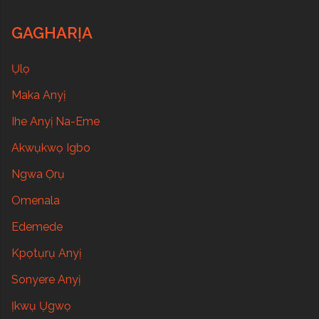
GAGHARỊA
Ụlọ
Maka Anyị
Ihe Anyị Na-Eme
Akwụkwọ Igbo
Ngwa Ọrụ
Omenala
Edemede
Kpọtụrụ Anyị
Sonyere Anyị
Ịkwụ Ụgwọ