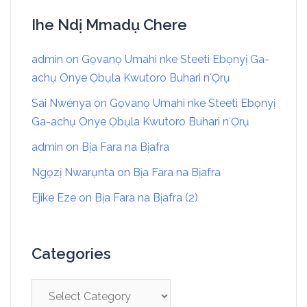
Ihe Ndị Mmadụ Chere
admin
on
Gọvanọ Umahi nke Steeti Ebọnyị Ga-
achụ Onye Ọbụla Kwutoro Buhari nʻỌrụ
Sai Nwénya
on
Gọvanọ Umahi nke Steeti Ebọnyị
Ga-achụ Onye Ọbụla Kwutoro Buhari nʻỌrụ
admin
on
Bịa Fara na Bịafra
Ngọzị Nwarụnta
on
Bịa Fara na Bịafra
Ejike Eze
on
Bịa Fara na Bịafra (2)
Categories