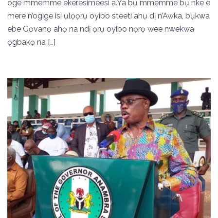
oge mmemme ekeresimeesi a.Ya bụ mmemme bụ nke e
mere n’ogìgè isi ụlọọrụ oyibo steeti ahụ dị n’Awka, bụkwa
ebe Gọvanọ ahọ na ndị ọrụ oyibo nọrọ wee nwekwa
ọgbakọ na […]