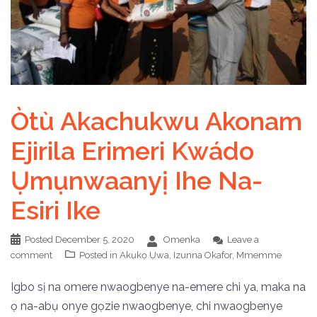
Òtù Akachukwu Akonam
Ejirila Erimeri Kwádo
Ụmụnwaanyị Ihe Na-
Esiri Ike
Posted
December 5, 2020
Omenka
Leave a
comment
Posted in
Akụkọ Ụwa
,
Izunna Okafor
,
Mmemme
Igbo sị na omere nwaogbenye na-emere chi ya, maka na
ọ na-abụ onye gọzie nwaogbenye, chi nwaogbenye