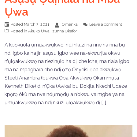
Ụwa
Posted
March 3, 2021
Omenka
Leave a comment
Posted in
Akụkọ Ụwa
,
Izunna Okafor
A kpọkuola ụmụakwụkwọ, ndị nkuzi na nne na nna bụ
ndị Igbo ka ha jiri asụsụ Igbo wee na-ekwurịta okwu
n’ụlọakwụkwọ na n’ezinụlọ ha dị iche iche, ma n’ala Igbo
ma na mpaghara ebe ndị ọzọ.Onyeisi ọba akwụkwọ
Steeti Anambra (bụkwa Ọba Akwụkwọ Ọkammụta
Kenneth Dike) dị n’Ọka (Awka) bụ Dọkịta Nkechi Udeze
kpọrọ òkù ma nye ndụmọdụ a n’okwu ya mgbe ya na
ụmụakwụkwọ na ndị nkuzi ụlọakwụkwọ dị […]