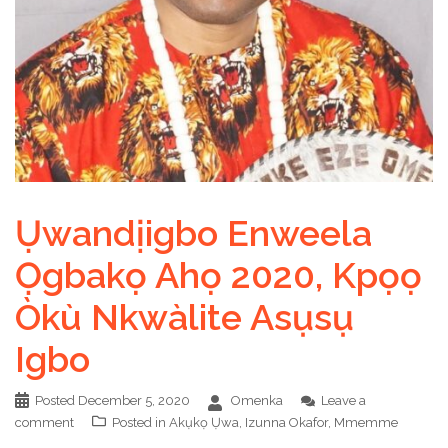
Ụwandịigbo Enweela
Ọgbakọ Ahọ 2020, Kpọọ
Òkù Nkwàlite Asụsụ
Igbo
Posted
December 5, 2020
Omenka
Leave a
comment
Posted in
Akụkọ Ụwa
,
Izunna Okafor
,
Mmemme