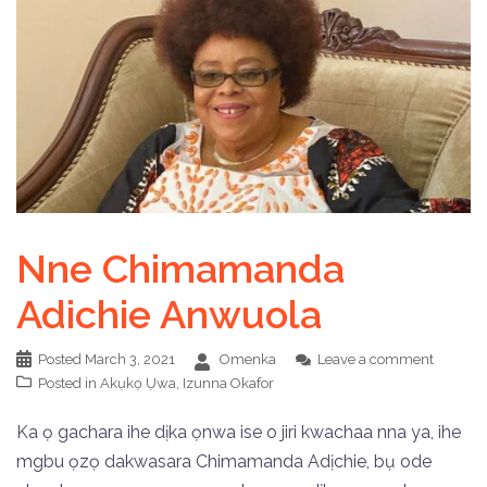
Nne Chimamanda
Adichie Anwuola
Posted
March 3, 2021
Omenka
Leave a comment
Posted in
Akụkọ Ụwa
,
Izunna Okafor
Ka ọ gachara ihe dịka ọnwa ise o jiri kwachaa nna ya, ihe
mgbu ọzọ dakwasara Chimamanda Adịchie, bụ ode