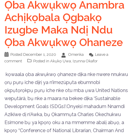
Ọba Akwụkwọ Anambra
Achịkọbala Ọgbakọ
Izugbe Maka Ndị Ndu
Ọba Akwụkwọ Ohaneze
Posted
December 1, 2020
Omenka
Leave a
comment
Posted in
Akụkọ Ụwa
,
Izunna Okafor
kọwaala ọba akwụkwọ ọhaneze dịka nke nwere nnukwu
ọrụ pụrụ iche dịịrị ya n’imezùpụta ebumnobi
ọkpụtọrọkpụ pụrụ iche nke otu mba ụwa United Nations
wepụtàrà, bụ nke a maara na bekee dịka ‘Sustainable
Development Goals (SDGs)’.Onyeisi mahadum Nnamdi
Azikiwe dị n’Awka, bụ Ọkammụta Charles Okechukwu
Esimone bụ ya kpọrọ oku a na mmemme abalị abụọ, a
kpọrọ “Conference of National Librarian, Chairman And