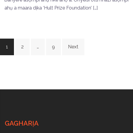
ahụ a maara dịka ‘Hult Prize Foundation’ […]
Posts
1
2
…
9
Next
navigation
GAGHARỊA