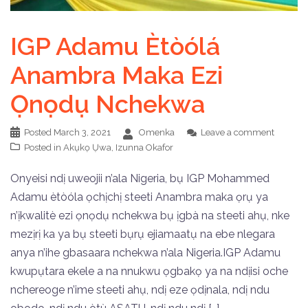
IGP Adamu Ètòólá
Anambra Maka Ezi
Ọnọdụ Nchekwa
Posted
March 3, 2021
Omenka
Leave a comment
Posted in
Akụkọ Ụwa
,
Izunna Okafor
Onyeisi ndị uweojii n’ala Nigeria, bụ IGP Mohammed
Adamu ètòóla ọchịchị steeti Anambra maka ọrụ ya
n’ịkwalitè ezi ọnọdụ nchekwa bụ ịgbà na steeti ahụ, nke
mezịrị ka ya bụ steeti bụrụ ejiamaatụ na ebe nlegara
anya n’ihe gbasaara nchekwa n’ala Nigeria.IGP Adamu
kwupụtara ekele a na nnukwu ọgbakọ ya na ndịisi oche
nchereoge n’ime steeti ahụ, ndị eze ọdịnala, ndị ndu