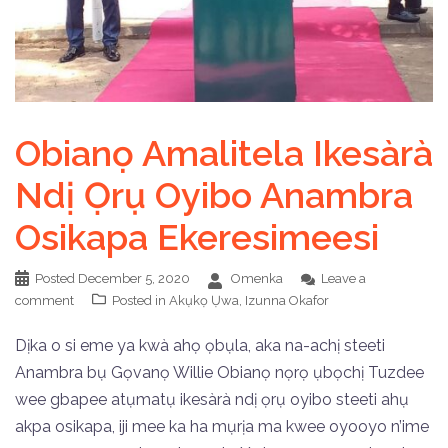
Obianọ Amalitela Ikesàrà
Ndị Ọrụ Oyibo Anambra
Osikapa Ekeresimeesi
Posted
December 5, 2020
Omenka
Leave a
comment
Posted in
Akụkọ Ụwa
,
Izunna Okafor
Dịka o si eme ya kwà ahọ ọbụla, aka na-achị steeti
Anambra bụ Gọvanọ Willie Obianọ nọrọ ụbọchị Tuzdee
wee gbapee atụmatụ ikesàrà ndị ọrụ oyibo steeti ahụ
akpa osikapa, iji mee ka ha mụrịa ma kwee oyooyo n’ime