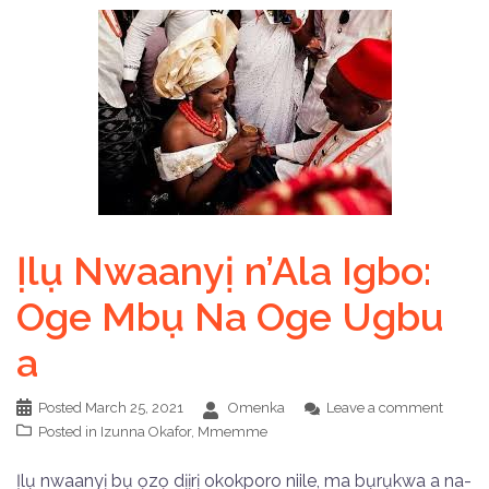
Ịlụ Nwaanyị n’Ala Igbo:
Oge Mbụ Na Oge Ugbu
a
Posted
March 25, 2021
Omenka
Leave a comment
Posted in
Izunna Okafor
,
Mmemme
Ịlụ nwaanyị bụ ọzọ dịịrị okokporo niile, ma bụrụkwa a na-