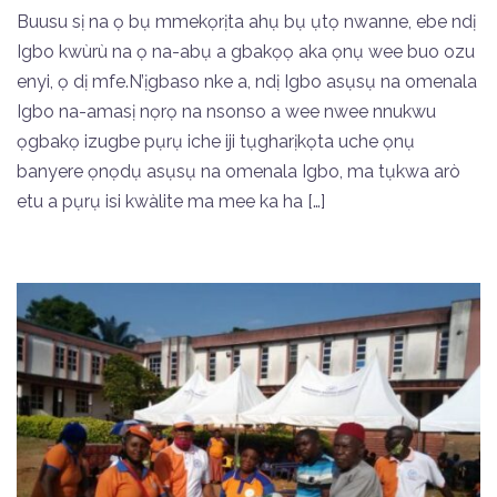
Buusu sị na ọ bụ mmekọrịta ahụ bụ ụtọ nwanne, ebe ndị
Igbo kwùrù na ọ na-abụ a gbakọọ aka ọnụ wee buo ozu
enyi, ọ dị mfe.N’ịgbaso nke a, ndị Igbo asụsụ na omenala
Igbo na-amasị nọrọ na nsonso a wee nwee nnukwu
ọgbakọ izugbe pụrụ iche iji tụgharịkọta uche ọnụ
banyere ọnọdụ asụsụ na omenala Igbo, ma tụkwa arò
etu a pụrụ isi kwàlite ma mee ka ha […]