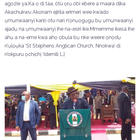
agọzie ya.Ka ọ dị taa, òtù ọrụ obi ebere a maara dịka
Akachukwu Akonam ejirila erimeri wee kwàdo
ụmụnwaanyị karịrị otu narị n’ọnụọgụgụ bụ ụmụnwaanyị
ajadụ na ụmụnwaanyị ihe na-esiri ike.Mmemme ikesà ihe
ahụ a na-eme kwà ahọ ọbụla bụ nke weere ọnọdụ
n’ụlọụka ‘St Stephens Anglican Church, Nnokwa’ dị
n’okpuru ọchịchị ‘Idemili […]