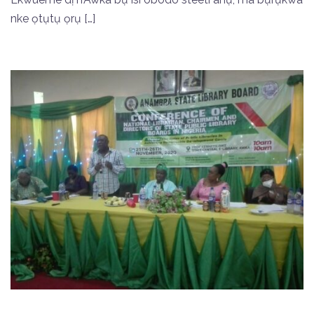
nke ọtụtụ ọrụ […]