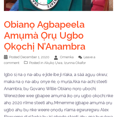
Obianọ Agbapeela
Amụmà Ọrụ Ugbo
Ọkọchị N’Anambra
Posted
December 1, 2020
Omenka
Leave a
comment
Posted in
Akụkọ Ụwa
,
Izunna Okafor
Igbo sị na ọ na-abụ e jide ibe ji n’aka, a sàá agụụ okwu;
maka na ọ na-abụ onye rie, ọ mụrịa.Aka na-achị steeti
Anambra, bụ Gọvanọ Willie Obianọ nọrọ ụbọchị
Wenezdee wee gbapee amụmà ịkọ ọrụ ugbo ọkọchị nke
ahọ 2020 n’ime steeti ahụ.Mmemme ịgbape amụmà ọrụ
ugbo ahụ bụ nke weere ọnọdụ n’ama egwuregwu Alex
Ekwueme dị n’Awka bụ isi obodo steeti ahụ, ma bụrụkwa