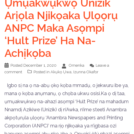
Ụmụakwụkwọ Unizik
Arịọla Njikọaka Ụlọọrụ
ANPC Maka Asọmpi
‘Hult Prize’ Ha Na-
Achịkọba
Posted
December 1, 2020
Omenka
Leave a
comment
Posted in
Akụkọ Ụwa
,
Izunna Okafor
Igbo sị na ọ na-abụ ọkọ kọba mmadụ, o jekwuru ibe ya,
mana ọ kọba anụmanụ, ọ chọba ukwu osisi.Ka ọ dị taa,
ụmụakwụkwọ na-ahazi asọmpi ‘Hult Prize’ na mahadum
Nnamdị Azikiwe (Unizik) dị n’Awka, n’ime steeti Anambra
akpọtụrụla ụlọọrụ ‘Anambra Newspapers and Printing
Corporation (ANPC)’ ma rịọ njikọaka ya n’ịgbasa ozi
banyere asọmpi ahụ nke ahọ a. Onyeisi òtù nhazi asọmpi