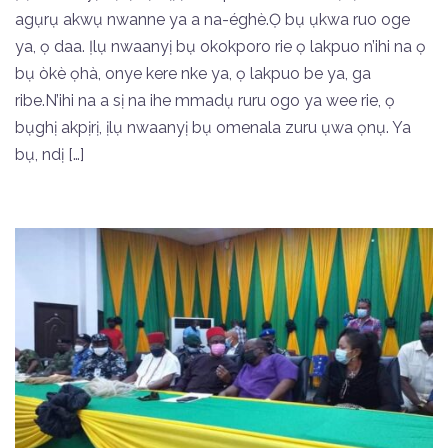
agụrụ akwụ nwanne ya a na-éghè.Ọ bụ ụkwa ruo oge
ya, ọ daa. Ịlụ nwaanyị bụ okokporo rie ọ lakpuo n’ihi na ọ
bụ òkè ọhà, onye kere nke ya, ọ lakpuo be ya, ga
ribe.N’ihi na a sị na ihe mmadụ ruru ogo ya wee rie, ọ
bụghị akpịrị, ịlụ nwaanyị bụ omenala zuru ụwa ọnụ. Ya
bụ, ndị […]