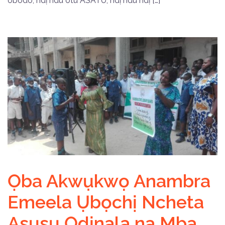
obodo, ndị ndu òtù ASATU, ndị ndu ndị […]
Ọba Akwụkwọ Anambra
Emeela Ụbọchị Ncheta
Asụsụ Ọdịnala na Mba