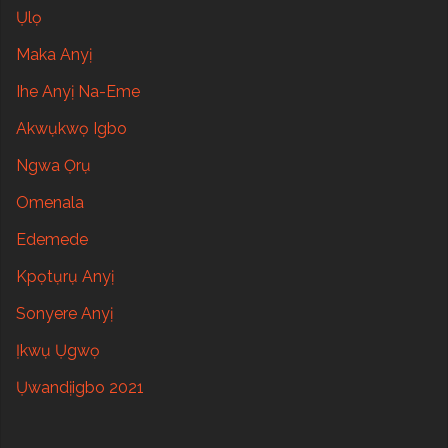
Ụlọ
Maka Anyị
Ihe Anyị Na-Eme
Akwụkwọ Igbo
Ngwa Ọrụ
Omenala
Edemede
Kpọtụrụ Anyị
Sonyere Anyị
Ịkwụ Ụgwọ
Ụwandịigbo 2021