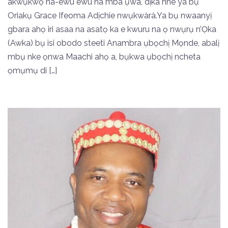
akwụkwọ na-ewu ewu na mba ụwa, dịka nne ya bụ
Oriakụ Grace Ifeoma Adịchie nwụkwàrà.Ya bụ nwaanyị
gbara ahọ iri asaa na asatọ ka e kwuru na ọ nwụrụ n’Ọka
(Awka) bụ isi obodo steeti Anambra ụbọchị Mọnde, abalị
mbụ nke ọnwa Maachi ahọ a, bụkwa ụbọchị ncheta
ọmụmụ di […]