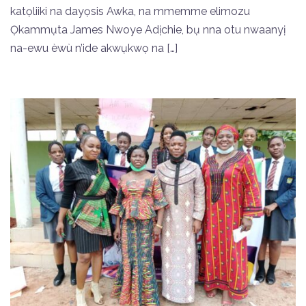
katọliiki na dayọsis Awka, na mmemme elimozu
Ọkammụta James Nwoye Adịchie, bụ nna otu nwaanyị
na-ewu èwù n’ide akwụkwọ na […]