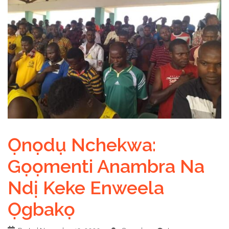
Ọnọdụ Nchekwa:
Gọọmenti Anambra Na
Ndị Keke Enweela
Ọgbakọ