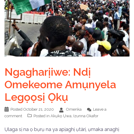
Ngagharịiwe: Ndị
Omekeome Amụnyela
Legọọsị Ọkụ
Posted
October 21, 2020
Omenka
Leave a
comment
Posted in
Akụkọ Ụwa
,
Izunna Okafor
Ụlaga sị na ọ bụrụ na ya apịaghị ụtàrị, ụmaka anaghị