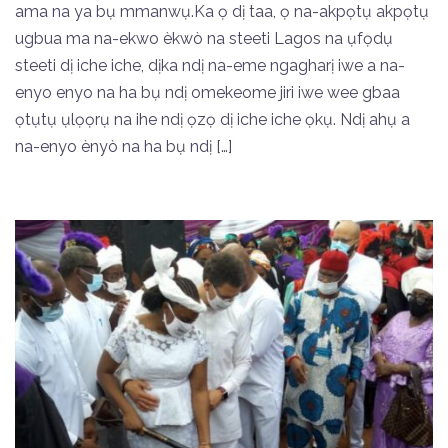
ama na ya bụ mmanwụ.Ka ọ dị taa, ọ na-akpọtụ akpọtụ
ugbua ma na-ekwo èkwò na steeti Lagos na ụfọdụ
steeti dị iche iche, dịka ndị na-eme ngagharị iwe a na-
enyo enyo na ha bụ ndị omekeome jiri iwe wee gbaa
ọtụtụ ụlọọrụ na ihe ndị ọzọ dị iche iche ọkụ. Ndị ahụ a
na-enyo ènyò na ha bụ ndị […]