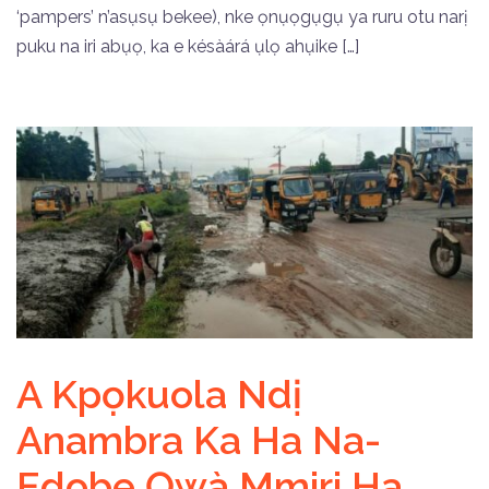
‘pampers’ n’asụsụ bekee), nke ọnụọgụgụ ya ruru otu narị
puku na iri abụọ, ka e késàárá ụlọ ahụike […]
A Kpọkuola Ndị
Anambra Ka Ha Na-
Edobe Ọwà Mmiri Ha