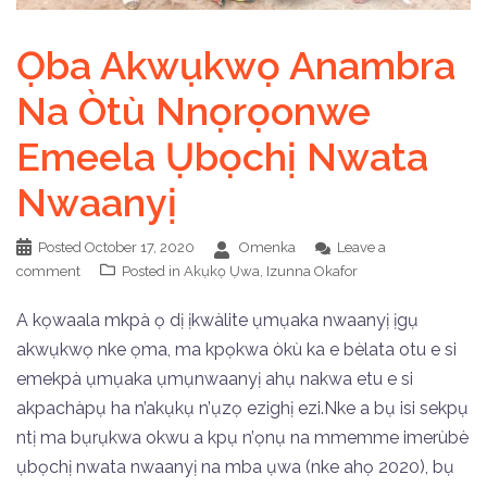
Ọba Akwụkwọ Anambra
Na Òtù Nnọrọonwe
Emeela Ụbọchị Nwata
Nwaanyị
Posted
October 17, 2020
Omenka
Leave a
comment
Posted in
Akụkọ Ụwa
,
Izunna Okafor
A kọwaala mkpà ọ dị ịkwàlite ụmụaka nwaanyị ịgụ
akwụkwọ nke ọma, ma kpọkwa òkù ka e bèlata otu e si
emekpà ụmụaka ụmụnwaanyị ahụ nakwa etu e si
akpachàpụ ha n’akụkụ n’ụzọ ezighị ezi.Nke a bụ isi sekpụ
ntị ma bụrụkwa okwu a kpụ n’ọnụ na mmemme imerùbè
ụbọchị nwata nwaanyị na mba ụwa (nke ahọ 2020), bụ