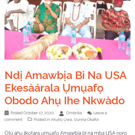
Ndị Amawbịa Bi Na USA
Ekesàárala Ụmụafọ
Obodo Ahụ Ihe Nkwàdo
Posted
October 17, 2020
Omenka
Leave a
comment
Posted in
Akụkọ Ụwa
,
Izunna Okafor
Òtù ahụ jikọtara ụmụafọ Amawbịa bi na mba USA nọrọ