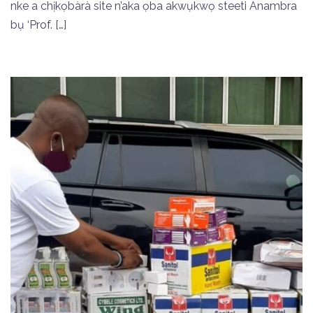
nke a chịkọbàrà site n’aka ọba akwụkwọ steeti Anambra
bụ ‘Prof. […]