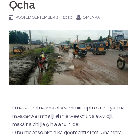
Ọcha
POSTED
SEPTEMBER 24, 2020
OMENKA
Ọ na-adị mma ịma ọkwa mmiri tupu ozuzo ya, ma
na-akakwa mma iji ehihie wee chụba ewu ojii,
maka na chi jie ọ hịa ahụ njide.
Ọ bụ n’ịgbaso nke a ka gọọmenti steeti Anambra