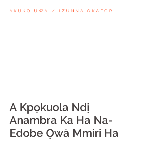
AKỤKỌ ỤWA
IZUNNA OKAFOR
A Kpọkuola Ndị
Anambra Ka Ha Na-
Edobe Ọwà Mmiri Ha