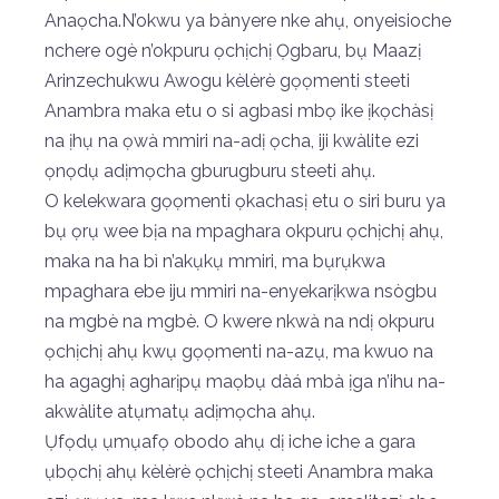
Anaọcha.N’okwu ya bànyere nke ahụ, onyeisioche
nchere ogè n’okpuru ọchịchị Ọgbaru, bụ Maazị
Arinzechukwu Awogu kèlèrè gọọmenti steeti
Anambra maka etu o si agbasi mbọ ike ịkọchàsị
na ịhụ na ọwà mmiri na-adị ọcha, iji kwàlite ezi
ọnọdụ adịmọcha gburugburu steeti ahụ.
O kelekwara gọọmenti ọkachasị etu o siri buru ya
bụ ọrụ wee bịa na mpaghara okpuru ọchịchị ahụ,
maka na ha bì n’akụkụ mmiri, ma bụrụkwa
mpaghara ebe iju mmiri na-enyekarịkwa nsògbu
na mgbè na mgbè. O kwere nkwà na ndị okpuru
ọchịchị ahụ kwụ gọọmenti na-azụ, ma kwuo na
ha agaghị agharịpụ maọbụ dàá mbà ịga n’ihu na-
akwàlite atụmatụ adịmọcha ahụ.
Ụfọdụ ụmụafọ obodo ahụ dị iche iche a gara
ụbọchị ahụ kèlèrè ọchịchị steeti Anambra maka