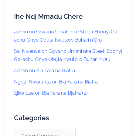
Ihe Ndị Mmadụ Chere
admin
on
Gọvanọ Umahi nke Steeti Ebọnyị Ga-
achụ Onye Ọbụla Kwutoro Buhari nʻỌrụ
Sai Nwénya
on
Gọvanọ Umahi nke Steeti Ebọnyị
Ga-achụ Onye Ọbụla Kwutoro Buhari nʻỌrụ
admin
on
Bịa Fara na Bịafra
Ngọzị Nwarụnta
on
Bịa Fara na Bịafra
Ejike Eze
on
Bịa Fara na Bịafra (2)
Categories