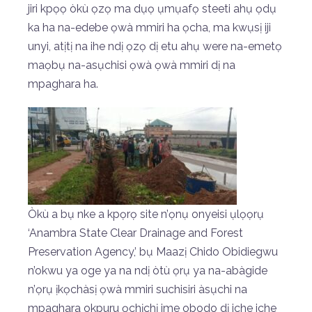
jiri kpọọ òkù ọzọ ma dụọ ụmụafọ steeti ahụ ọdụ
ka ha na-edebe ọwà mmiri ha ọcha, ma kwụsị iji
unyi, atịtị na ihe ndị ọzọ dị etu ahụ were na-emetọ
maọbụ na-asụchisi ọwà ọwà mmiri dị na
mpaghara ha.
Òkù a bụ nke a kpọrọ site n’ọnụ onyeisi ụlọọrụ
‘Anambra State Clear Drainage and Forest
Preservation Agency,’ bụ Maazị Chido Obidiegwu
n’okwu ya oge ya na ndị òtù ọrụ ya na-abàgide
n’ọrụ ịkọchàsị ọwà mmiri suchisiri àsụchi na
mpaghara okpuru ọchịchị ime obodo dị iche iche