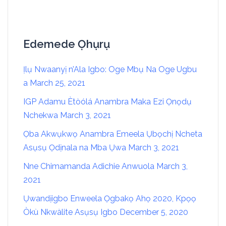
Edemede Ọhụrụ
Ịlụ Nwaanyị n’Ala Igbo: Oge Mbụ Na Oge Ugbu
a
March 25, 2021
IGP Adamu Ètòólá Anambra Maka Ezi Ọnọdụ
Nchekwa
March 3, 2021
Ọba Akwụkwọ Anambra Emeela Ụbọchị Ncheta
Asụsụ Ọdịnala na Mba Ụwa
March 3, 2021
Nne Chimamanda Adichie Anwuola
March 3,
2021
Ụwandịigbo Enweela Ọgbakọ Ahọ 2020, Kpọọ
Òkù Nkwàlite Asụsụ Igbo
December 5, 2020