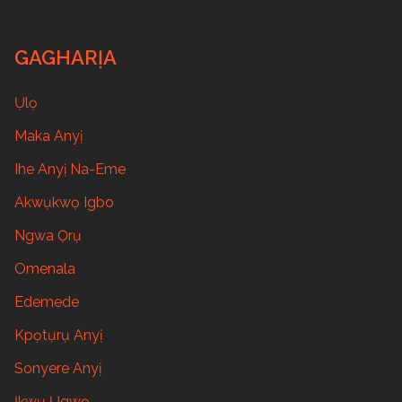
GAGHARỊA
Ụlọ
Maka Anyị
Ihe Anyị Na-Eme
Akwụkwọ Igbo
Ngwa Ọrụ
Omenala
Edemede
Kpọtụrụ Anyị
Sonyere Anyị
Ịkwụ Ụgwọ