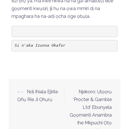
ezi ọrụ ya, ma kwe nkwà na ha ga-amalitezị ebe
gọọmenti kwụsịrị, iji hụ na ọwa mmiri dị na
mpaghara ha na-adị ọcha oge ọbụla.
Si n'aka Izunna Okafor
⟵
Ndị Ihiala Ejirile
Njekoro: Ụlọọrụ
Ọñụ Rie Ji Ọhụrụ
‘Procter & Gamble
Ltd’ Ebunyela
Gọọmenti Anambra
Ihe Mkpuchi Ọtọ