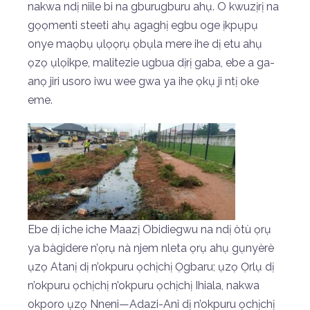
nakwa ndị niile bi na gburugburu ahụ. O kwuzịrị na
gọọmenti steeti ahụ agaghị egbu oge ịkpụpụ
onye maọbụ ụlọọrụ ọbụla mere ihe dị etu ahụ
ọzọ ụlọikpe, malitezie ugbua dịrị gaba, ebe a ga-
anọ jiri usoro iwu wee gwa ya ihe ọkụ ji ntị oke
eme.
Ebe dị iche iche Maazị Obidiegwu na ndị òtù ọrụ
ya bàgidere n’ọrụ nà njem nleta ọrụ ahụ gụnyèrè
ụzọ Atanị dị n’okpuru ọchịchị Ọgbaru; ụzọ Ọrlụ dị
n’okpuru ọchịchị n’okpuru ọchịchị Ihiala, nakwa
okporo ụzọ Nneni—Adazi-Ani dị n’okpuru ọchịchị