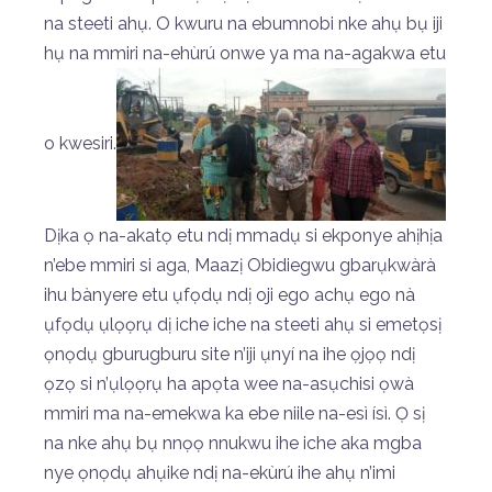
na steeti ahụ. O kwuru na ebumnobi nke ahụ bụ iji
hụ na mmiri na-ehùrú onwe ya ma na-agakwa etu
o kwesiri.
Dịka ọ na-akatọ etu ndị mmadụ si ekponye ahịhịa
n’ebe mmiri si aga, Maazị Obidiegwu gbarụkwàrà
ihu bànyere etu ụfọdụ ndị oji ego achụ ego nà
ụfọdụ ụlọọrụ dị iche iche na steeti ahụ si emetọsị
ọnọdụ gburugburu site n’iji ụnyí na ihe ọjọọ ndị
ọzọ si n’ụlọọrụ ha apọta wee na-asụchisi ọwà
mmiri ma na-emekwa ka ebe niile na-esì ísì. Ọ sị
na nke ahụ bụ nnọọ nnukwu ihe iche aka mgba
nye ọnọdụ ahụike ndị na-ekùrú ihe ahụ n’imi