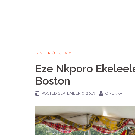
AKỤKỌ ỤWA
Eze Nkporo Ekeleel
Boston
POSTED
SEPTEMBER 6, 2019
OMENKA