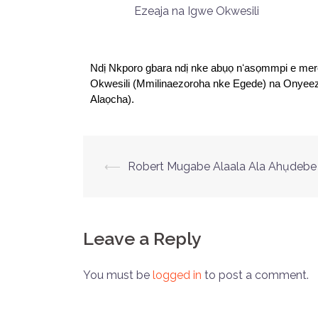
Ezeaja na Igwe Okwesili
Ndị Nkporo gbara ndị nke abụọ nʻasọmmpi e mer
Okwesili (Mmilinaezoroha nke Egede) na Onyee
Alaọcha).
⟵
Robert Mugabe Alaala Ala Ahụdebe
Leave a Reply
You must be
logged in
to post a comment.