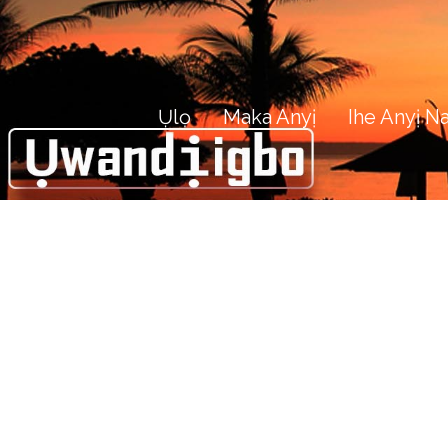
Ụlọ
Maka Anyị
Ihe Anyị 