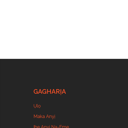
GAGHARỊA
Ụlọ
Maka Anyị
Ihe Anyị Na-Eme