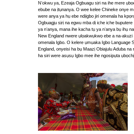
Nʻokwu ya, Ezeaja Ogbuagu sịri na ihe mere ụbọc
ebube na ịtụnanya. O wee kelee Chineke onye me
were anya ya hụ ebe ndịigbo jiri omenala ha kpọrọ
Ogbuagju sịrị na egwu mba dị iche iche buputere 
ya nʻanya, mana ihe kacha tụ ya nʻanya bụ ihụ na 
New England nwere ụlọakwụkwọ ebe a na-akuzi 
omenala Igbo. O kelere ụmụaka Igbo Language S
England, onyeisi ha bụ Maazị Obiajulu Aduba na nd
ha siri were asụsụ Igbo mee ihe ngosipụta ụbọchị