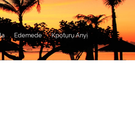
la
Edemede
Kpọtụrụ Anyị