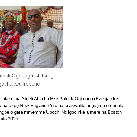
atrick Ogbuagu Ishiturugo
gochukwu Iroeche
ke dị na Steeti Abia bụ Eze Patrick Ogbuagu (Ezeaja nke 
a na-akpọ New England nʻetu ha si akwalite asụsụ na omenala 
a mgbe ọ gara mmemme Ụbọchị Ndịigbo nke a mere na Boston 
 afọ 2019. 