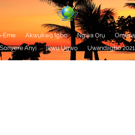
Na-Eme
Akwụkwọ Igbo
Ngwa Ọrụ
Omena
Sonyere Anyị
Ịkwụ Ụgwọ
Ụwandịigbo 2021