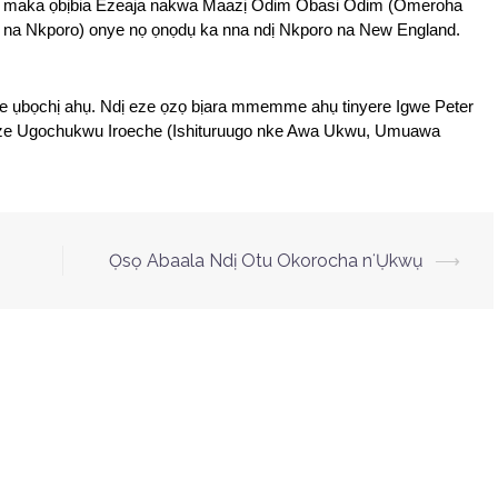
maka ọbịbia Ezeaja nakwa Maazị Odim Obasi Odim (Omeroha 
na Nkporo) onye nọ ọnọdụ ka nna ndị Nkporo na New England. 
e ụbọchị ahụ. Ndị eze ọzọ bịara mmemme ahụ tinyere Igwe Peter 
ze Ugochukwu Iroeche (Ishituruugo nke Awa Ukwu, Umuawa 
Ọsọ Abaala Ndị Otu Okorocha nʻỤkwụ
⟶