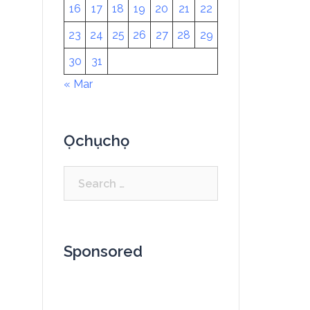
16
17
18
19
20
21
22
23
24
25
26
27
28
29
30
31
« Mar
Ọchụchọ
Sponsored