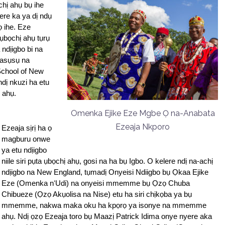
hị ahụ bụ ihe 
re ka ya dị ndụ 
 ihe. Eze 
ụbọchị ahụ tụrụ 
ndịigbo bi na 
asụsụ na 
chool of New 
ị nkuzi ha etu 
 ahụ.
Omenka Ejike Eze Mgbe Ọ na-Anabata
Ezeaja Nkporo
Ezeaja sịrị ha ọ 
magburu onwe 
ya etu ndịigbo 
niile siri pụta ụbọchị ahụ, gosi na ha bụ Igbo. O kelere ndị na-achị 
ndịigbo na New England, tụmadị Onyeisi Ndiigbo bụ Ọkaa Ejike 
Eze (Omenka nʻUdi) na onyeisi mmemme bụ Ọzọ Chuba 
Chibueze (Ọzọ Akụolisa na Nise) etu ha siri chịkọba ya bụ 
mmemme, nakwa maka oku ha kpọrọ ya isonye na mmemme 
ahụ. Ndị ọzọ Ezeaja toro bụ Maazị Patrick Idima onye nyere aka 