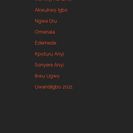
Akwụkwọ Igbo
Ngwa Ọrụ
Omenala
Edemede
Kpọtụrụ Anyị
Sonyere Anyị
Ịkwụ Ụgwọ
Ụwandịigbo 2021