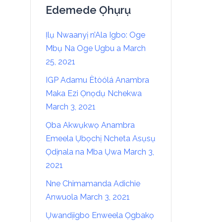
Edemede Ọhụrụ
Ịlụ Nwaanyị n’Ala Igbo: Oge
Mbụ Na Oge Ugbu a
March
25, 2021
IGP Adamu Ètòólá Anambra
Maka Ezi Ọnọdụ Nchekwa
March 3, 2021
Ọba Akwụkwọ Anambra
Emeela Ụbọchị Ncheta Asụsụ
Ọdịnala na Mba Ụwa
March 3,
2021
Nne Chimamanda Adichie
Anwuola
March 3, 2021
Ụwandịigbo Enweela Ọgbakọ