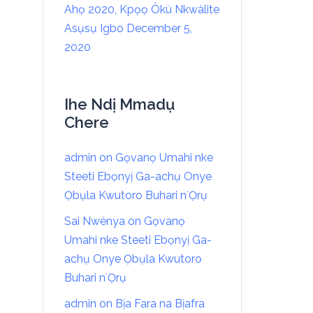
Ahọ 2020, Kpọọ Òkù Nkwàlite
Asụsụ Igbo
December 5,
2020
Ihe Ndị Mmadụ
Chere
admin
on
Gọvanọ Umahi nke
Steeti Ebọnyị Ga-achụ Onye
Ọbụla Kwutoro Buhari nʻỌrụ
Sai Nwénya
on
Gọvanọ
Umahi nke Steeti Ebọnyị Ga-
achụ Onye Ọbụla Kwutoro
Buhari nʻỌrụ
admin
on
Bịa Fara na Bịafra