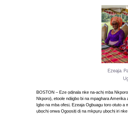
Ezeaja. P
U
BOSTON – Eze ọdịnala nke na-achị mba Nkporo, n
Nkporo), etoole ndịigbo bi na mpaghara Amerika 
Igbo na mba ofesị. Ezeaja Ogbuagu toro otuto 
ụbọchị onwa Ọgọọsịtị dị na mkpụrụ ụbọchị iri nke