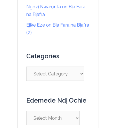
Ngọzị Nwarụnta
on
Bịa Fara
na Bịafra
Ejike Eze
on
Bịa Fara na Bịafra
(2)
Categories
Edemede Ndị Ochie